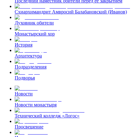
Последний наместник обители перед ее закрытием
Схиархимандрит Амвросий Балабановский (Иванов)
Духовник обители
Монастырский хор
История
Архитектура
Подразделения
Подворья
Новости
Новости монастыря
Технический колледж «Логос»
Просвещение