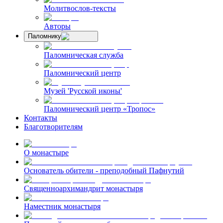
Молитвослов-тексты
Авторы
Паломнику
Паломническая служба
Паломнический центр
Музей 'Русской иконы'
Паломнический центр «Тропос»
Контакты
Благотворителям
О монастыре
Основатель обители - преподобный Пафнутий
Священноархимандрит монастыря
Наместник монастыря