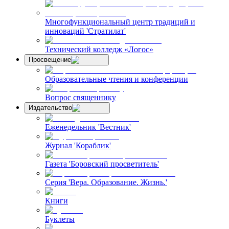
Многофункциональный центр традиций и
инноваций 'Стратилат'
Технический колледж «Логос»
Просвещение
Образовательные чтения и конференции
Вопрос священнику
Издательство
Еженедельник 'Вестник'
Журнал 'Кораблик'
Газета 'Боровский просветитель'
Серия 'Вера. Образование. Жизнь.'
Книги
Буклеты