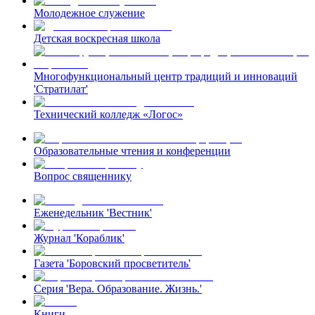
Молодежное служение
Детская воскресная школа
Многофункциональный центр традиций и инноваций
'Стратилат'
Технический колледж «Логос»
Образовательные чтения и конференции
Вопрос священнику
Еженедельник 'Вестник'
Журнал 'Кораблик'
Газета 'Боровский просветитель'
Серия 'Вера. Образование. Жизнь.'
Книги