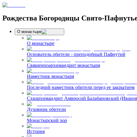
Рождества Богородицы Свято-Пафнуть
О монастыре
О монастыре
Основатель обители - преподобный Пафнутий
Священноархимандрит монастыря
Наместник монастыря
Последний наместник обители перед ее закрытием
Схиархимандрит Амвросий Балабановский (Иванов
Духовник обители
Монастырский хор
История