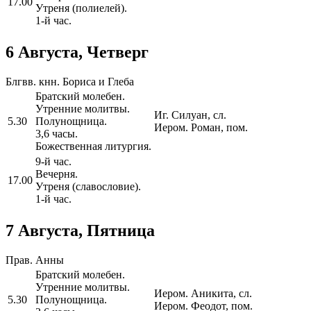
17.00
Утреня (полиелей).
1-й час.
6 Августа, Четверг
Блгвв. кнн. Бориса и Глеба
Братский молебен.
Утренние молитвы.
Иг. Силуан, сл.
5.30
Полунощница.
Иером. Роман, пом.
3,6 часы.
Божественная литургия.
9-й час.
Вечерня.
17.00
Утреня (славословие).
1-й час.
7 Августа, Пятница
Прав. Анны
Братский молебен.
Утренние молитвы.
Иером. Аникита, сл.
5.30
Полунощница.
Иером. Феодот, пом.