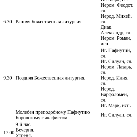
Иером. Феодот,
сл.
Иерод. Михей,
6.30
Ранняя Божественная литургия.
сл.
Диак.
Александр, сл.
Иером. Роман,
исп.
Иг. Пафнутий,
сл.
Иг. Силуан, сл.
Иером. Лазарь,
сл.
9.30
Поздняя Божественная литургия.
Иерод. Илия,
сл.
Иерод.
Варфоломей,
сл.
Иг. Марк, исп.
Молебен преподобному Пафнутию
Иг. Силуан, сл.
Боровскому с акафистом
9-й час.
Вечерня.
17.00
Утреня.