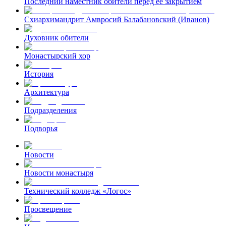
Последний наместник обители перед ее закрытием
Схиархимандрит Амвросий Балабановский (Иванов)
Духовник обители
Монастырский хор
История
Архитектура
Подразделения
Подворья
Новости
Новости монастыря
Технический колледж «Логос»
Просвещение