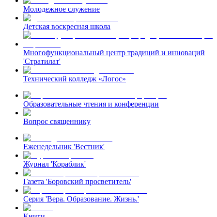
Молодежное служение
Детская воскресная школа
Многофункциональный центр традиций и инноваций
'Стратилат'
Технический колледж «Логос»
Образовательные чтения и конференции
Вопрос священнику
Еженедельник 'Вестник'
Журнал 'Кораблик'
Газета 'Боровский просветитель'
Серия 'Вера. Образование. Жизнь.'
Книги