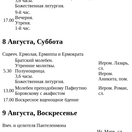
3,6 часы.
Божественная литургия.
9-й час.
Вечерня.
17.00
Утреня.
1-й час.
8 Августа, Суббота
Сщмчч. Ермолая, Ермиппа и Ермократа
Братский молебен.
Иером. Лазарь,
Утренние молитвы.
сл.
5.30
Полунощница.
Иером.
3,6 часы.
Аникита, пом.
Божественная литургия.
Молебен преподобному Пафнутию
Иером. Роман,
13.00
Боровскому с акафистом
сл.
17.00
Воскресное вщенощное бдение
9 Августа, Воскресенье
Вмч. и целителя Пантелеимона
Иг. Марк, сл.