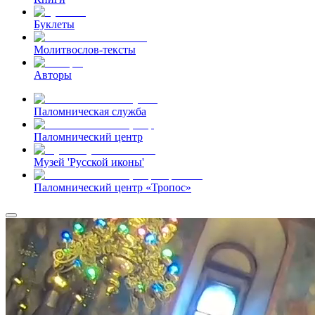
Буклеты
Молитвослов-тексты
Авторы
Паломническая служба
Паломнический центр
Музей 'Русской иконы'
Паломнический центр «Тропос»