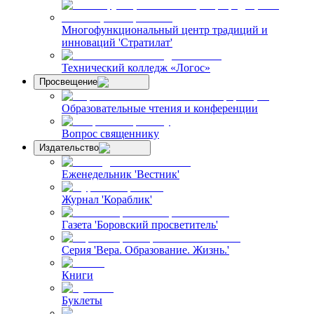
Многофункциональный центр традиций и
инноваций 'Стратилат'
Технический колледж «Логос»
Просвещение
Образовательные чтения и конференции
Вопрос священнику
Издательство
Еженедельник 'Вестник'
Журнал 'Кораблик'
Газета 'Боровский просветитель'
Серия 'Вера. Образование. Жизнь.'
Книги
Буклеты