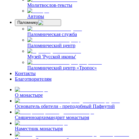
Молитвослов-тексты
Авторы
Паломнику
Паломническая служба
Паломнический центр
Музей 'Русской иконы'
Паломнический центр «Тропос»
Контакты
Благотворителям
О монастыре
Основатель обители - преподобный Пафнутий
Священноархимандрит монастыря
Наместник монастыря