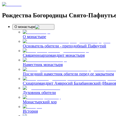
Рождества Богородицы Свято-Пафнуть
О монастыре
О монастыре
Основатель обители - преподобный Пафнутий
Священноархимандрит монастыря
Наместник монастыря
Последний наместник обители перед ее закрытием
Схиархимандрит Амвросий Балабановский (Иванов
Духовник обители
Монастырский хор
История