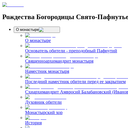
Рождества Богородицы Свято-Пафнуть
О монастыре
О монастыре
Основатель обители - преподобный Пафнутий
Священноархимандрит монастыря
Наместник монастыря
Последний наместник обители перед ее закрытием
Схиархимандрит Амвросий Балабановский (Иванов
Духовник обители
Монастырский хор
История