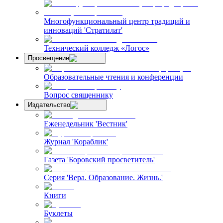
Многофункциональный центр традиций и
инноваций 'Стратилат'
Технический колледж «Логос»
Просвещение
Образовательные чтения и конференции
Вопрос священнику
Издательство
Еженедельник 'Вестник'
Журнал 'Кораблик'
Газета 'Боровский просветитель'
Серия 'Вера. Образование. Жизнь.'
Книги
Буклеты