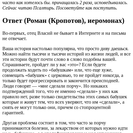
часто как хотелось бы. причащалась 2 раза, исповедывалась.
Сейчас читаю Псалтирь. Посоветуйте как поступить.
Ответ (Роман (Кропотов), иеромонах)
Во-первых, отец Власий не бывает в Интернете и на письма
не отвечает.
Ваша история настолько популярна, что просто диву даешься.
Можно найти тысячи и тысячи историй из жизни людей, и все
эти истории будут почти слово в слово подобны вашей.
Спрашиваете, пройдет ли у вас «это»? Если будете
продолжать ходить по «бабушкам» или, что еще хуже,
совмещать «бабушек» с церковью, то не пройдет никогда, а
только будет прогрессировать и закончится преисподней.
Люди говорят — «мне сделали порчу». Но никаких
подтверждений того, что ее именно «сделали» у них как
правило нет, разве только свидетельства этих самых бабушек
которые и живут тем, что всех уверяют, что им «сделали», а
снять ее могут только они, причем со стопроцентной
гарантией.
Другая проблема состоит в том, что часто за порчу
принимаются болезни, за лекарством от которых нужно идти