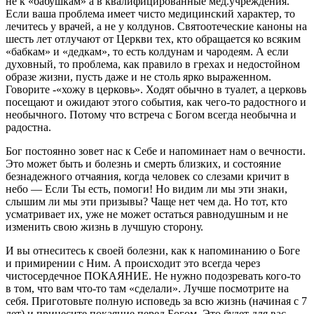
не к «бабушкам» а в квалифицированные мед.учреждения.
Если ваша проблема имеет чисто медицинский характер, то
лечитесь у врачей, а не у колдунов. Святоотеческие каноны на
шесть лет отлучают от Церкви тех, кто обращается ко всяким
«бабкам» и «дедкам», то есть колдунам и чародеям. А если
духовный, то проблема, как правило в грехах и недостойном
образе жизни, пусть даже и не столь ярко выраженном.
Говорите -«хожу в церковь». Ходят обычно в туалет, а церковь
посещают и ожидают этого события, как чего-то радостного и
необычного. Потому что встреча с Богом всегда необычна и
радостна.
Бог постоянно зовет нас к Себе и напоминает нам о вечности.
Это может быть и болезнь и смерть близких, и состояние
безнадежного отчаяния, когда человек со слезами кричит в
небо — Если Ты есть, помоги! Но видим ли мы эти знаки,
слышим ли мы эти призывы? Чаще нет чем да. Но тот, кто
усматривает их, уже не может остаться равнодушным и не
изменить свою жизнь в лучшую сторону.
И вы отнеситесь к своей болезни, как к напоминанию о Боге
и примирении с Ним. А происходит это всегда через
чистосердечное ПОКАЯНИЕ. Не нужно подозревать кого-то
в том, что вам что-то там «сделали». Лучше посмотрите на
себя. Приготовьте полную исповедь за всю жизнь (начиная с 7
лет) и принесите покаяние перед Богом. Это будет для вас