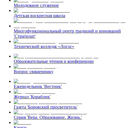
Молодежное служение
Детская воскресная школа
Многофункциональный центр традиций и инноваций
'Стратилат'
Технический колледж «Логос»
Образовательные чтения и конференции
Вопрос священнику
Еженедельник 'Вестник'
Журнал 'Кораблик'
Газета 'Боровский просветитель'
Серия 'Вера. Образование. Жизнь.'
Книги