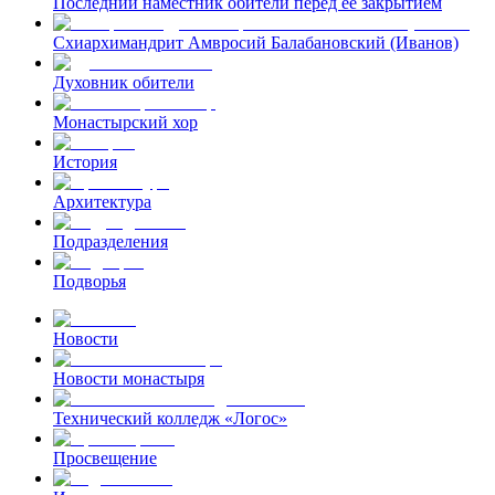
Последний наместник обители перед ее закрытием
Схиархимандрит Амвросий Балабановский (Иванов)
Духовник обители
Монастырский хор
История
Архитектура
Подразделения
Подворья
Новости
Новости монастыря
Технический колледж «Логос»
Просвещение