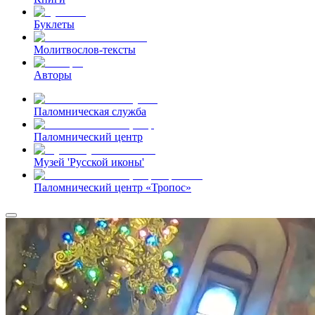
Буклеты
Молитвослов-тексты
Авторы
Паломническая служба
Паломнический центр
Музей 'Русской иконы'
Паломнический центр «Тропос»