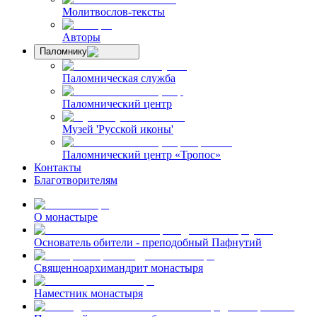
Молитвослов-тексты
Авторы
Паломнику
Паломническая служба
Паломнический центр
Музей 'Русской иконы'
Паломнический центр «Тропос»
Контакты
Благотворителям
О монастыре
Основатель обители - преподобный Пафнутий
Священноархимандрит монастыря
Наместник монастыря