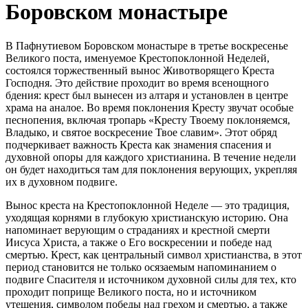
Боровском монастыре
В Пафнутиевом Боровском монастыре в третье воскресенье
Великого поста, именуемое Крестопоклонной Неделей,
состоялся торжественный вынос Животворящего Креста
Господня. Это действие проходит во время всенощного
бдения: крест был вынесен из алтаря и установлен в центре
храма на аналое. Во время поклонения Кресту звучат особые
песнопения, включая тропарь «Кресту Твоему поклоняемся,
Владыко, и святое воскресение Твое славим». Этот обряд
подчеркивает важность Креста как знамения спасения и
духовной опоры для каждого христианина. В течение недели
он будет находиться там для поклонения верующих, укрепляя
их в духовном подвиге.
Вынос креста на Крестопоклонной Неделе — это традиция,
уходящая корнями в глубокую христианскую историю. Она
напоминает верующим о страданиях и крестной смерти
Иисуса Христа, а также о Его воскресении и победе над
смертью. Крест, как центральный символ христианства, в этот
период становится не только осязаемым напоминанием о
подвиге Спасителя и источником духовной силы для тех, кто
проходит поприще Великого поста, но и источником
утешения, символом победы над грехом и смертью, а также