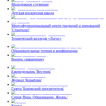
Молодежное служение
Детская воскресная школа
Многофункциональный центр традиций и инноваций
'Стратилат'
Технический колледж «Логос»
Образовательные чтения и конференции
Вопрос священнику
Еженедельник 'Вестник'
Журнал 'Кораблик'
Газета 'Боровский просветитель'
Серия 'Вера. Образование. Жизнь.'
Книги