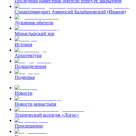
Последний наместник обители перед ее закрытием
Схиархимандрит Амвросий Балабановский (Иванов)
Духовник обители
Монастырский хор
История
Архитектура
Подразделения
Подворья
Новости
Новости монастыря
Технический колледж «Логос»
Просвещение