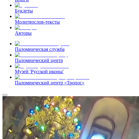
Буклеты
Молитвослов-тексты
Авторы
Паломническая служба
Паломнический центр
Музей 'Русской иконы'
Паломнический центр «Тропос»