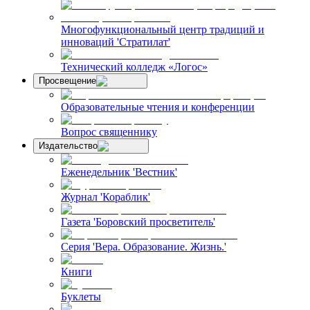
Многофункциональный центр традиций и
инноваций 'Стратилат'
Технический колледж «Логос»
Просвещение
Образовательные чтения и конференции
Вопрос священнику
Издательство
Еженедельник 'Вестник'
Журнал 'Кораблик'
Газета 'Боровский просветитель'
Серия 'Вера. Образование. Жизнь.'
Книги
Буклеты