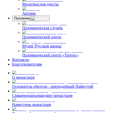
Молитвослов-тексты
Авторы
Паломнику
Паломническая служба
Паломнический центр
Музей 'Русской иконы'
Паломнический центр «Тропос»
Контакты
Благотворителям
О монастыре
Основатель обители - преподобный Пафнутий
Священноархимандрит монастыря
Наместник монастыря