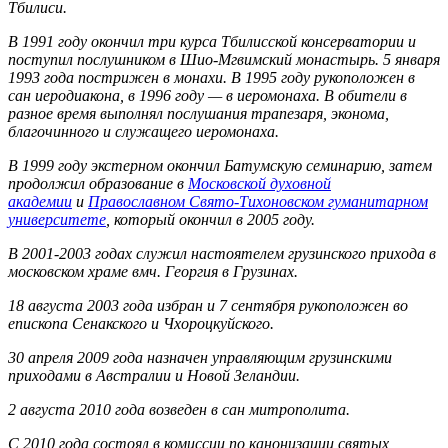
Тбилиси.
В 1991 году окончил три курса Тбилисской консерватории и
поступил послушником в Шио-Мгвимский монастырь. 5 января
1993 года пострижен в монахи. В 1995 году рукоположен в
сан иеродиакона, в 1996 году — в иеромонаха. В обители в
разное время выполнял послушания трапезаря, эконома,
благочинного и служащего иеромонаха.
В 1999 году экстерном окончил Батумскую семинарию, затем
продолжил образование в
Московской духовной
академии
и
Православном Свято-Тихоновском гуманитарном
университете
, который окончил в 2005 году.
В 2001-2003 годах служил настоятелем грузинского прихода в
московском храме вмч. Георгия в Грузинах.
18 августа 2003 года избран и 7 сентября рукоположен во
епископа Сенакского и Чхороцкуйского.
30 апреля 2009 года назначен управляющим грузинскими
приходами в Австралии и Новой Зеландии.
2 августа 2010 года возведен в сан митрополита.
С 2010 года состоял в комиссии по канонизации святых