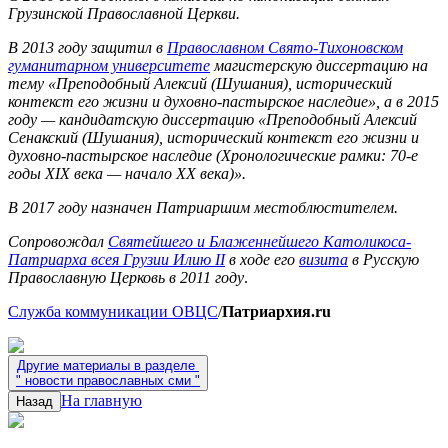
Грузинской Православной Церкви.
В 2013 году защитил в
Православном Свято-Тихоновском
гуманитарном университете
магистерскую диссертацию на
тему «Преподобный Алексий (Шушания), исторический
контекст его жизни и духовно-пастырское наследие», а в 2015
году — кандидатскую диссертацию «Преподобный Алексий
Сенакский (Шушания), исторический контекст его жизни и
духовно-пастырское наследие (Хронологические рамки: 70-е
годы XIX века — начало XX века)».
В 2017 году назначен Патриаршим местоблюстителем.
Сопровождал
Святейшего и Блаженнейшего Католикоса-
Патриарха всея Грузии Илию II
в ходе его
визита
в Русскую
Православную Церковь в 2011 году
.
Служба коммуникации ОВЦС
/
Патриархия.ru
Другие материалы в разделе
"
новости православных сми
"
На главную
Назад