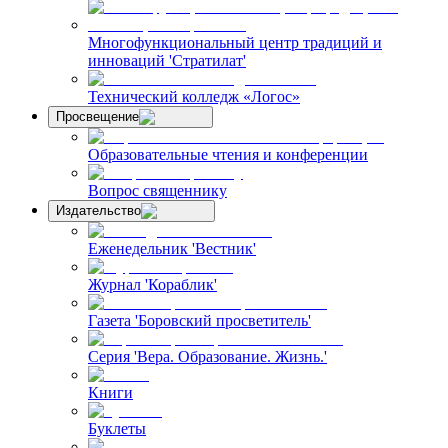
Многофункциональный центр традиций и
инноваций 'Стратилат'
Технический колледж «Логос»
Просвещение
Образовательные чтения и конференции
Вопрос священнику
Издательство
Еженедельник 'Вестник'
Журнал 'Кораблик'
Газета 'Боровский просветитель'
Серия 'Вера. Образование. Жизнь.'
Книги
Буклеты