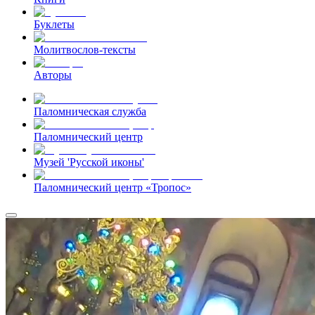
Буклеты
Молитвослов-тексты
Авторы
Паломническая служба
Паломнический центр
Музей 'Русской иконы'
Паломнический центр «Тропос»