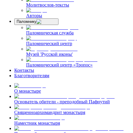
Молитвослов-тексты
Авторы
Паломнику
Паломническая служба
Паломнический центр
Музей 'Русской иконы'
Паломнический центр «Тропос»
Контакты
Благотворителям
О монастыре
Основатель обители - преподобный Пафнутий
Священноархимандрит монастыря
Наместник монастыря