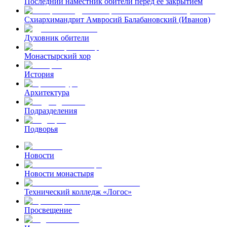
Последний наместник обители перед ее закрытием
Схиархимандрит Амвросий Балабановский (Иванов)
Духовник обители
Монастырский хор
История
Архитектура
Подразделения
Подворья
Новости
Новости монастыря
Технический колледж «Логос»
Просвещение