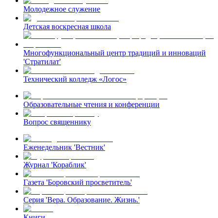
Молодежное служение
Детская воскресная школа
Многофункциональный центр традиций и инноваций
'Стратилат'
Технический колледж «Логос»
Образовательные чтения и конференции
Вопрос священнику
Еженедельник 'Вестник'
Журнал 'Кораблик'
Газета 'Боровский просветитель'
Серия 'Вера. Образование. Жизнь.'
Книги