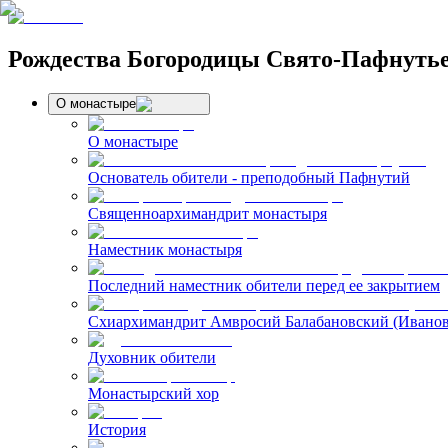
Рождества Богородицы Свято-Пафнуть
О монастыре
О монастыре
Основатель обители - преподобный Пафнутий
Священноархимандрит монастыря
Наместник монастыря
Последний наместник обители перед ее закрытием
Схиархимандрит Амвросий Балабановский (Иванов
Духовник обители
Монастырский хор
История