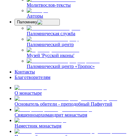
Молитвослов-тексты
Авторы
Паломнику
Паломническая служба
Паломнический центр
Музей 'Русской иконы'
Паломнический центр «Тропос»
Контакты
Благотворителям
О монастыре
Основатель обители - преподобный Пафнутий
Священноархимандрит монастыря
Наместник монастыря