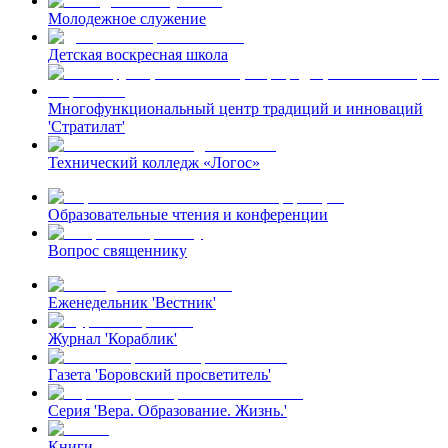
Молодежное служение
Детская воскресная школа
Многофункциональный центр традиций и инноваций
'Стратилат'
Технический колледж «Логос»
Образовательные чтения и конференции
Вопрос священнику
Еженедельник 'Вестник'
Журнал 'Кораблик'
Газета 'Боровский просветитель'
Серия 'Вера. Образование. Жизнь.'
Книги