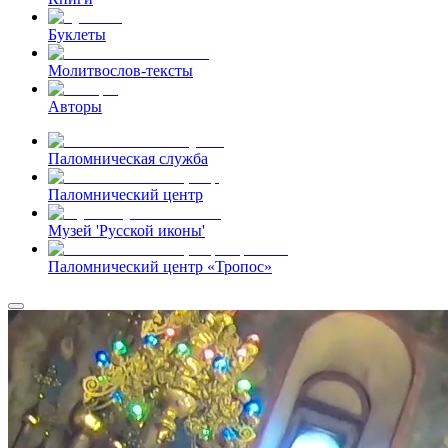
Буклеты
Молитвослов-тексты
Авторы
Паломническая служба
Паломнический центр
Музей 'Русской иконы'
Паломнический центр «Тропос»