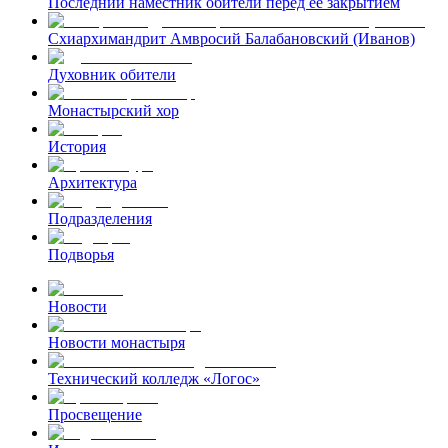
Последний наместник обители перед ее закрытием
Схиархимандрит Амвросий Балабановский (Иванов)
Духовник обители
Монастырский хор
История
Архитектура
Подразделения
Подворья
Новости
Новости монастыря
Технический колледж «Логос»
Просвещение