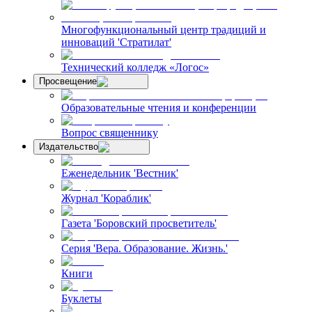
Многофункциональный центр традиций и
инноваций 'Стратилат'
Технический колледж «Логос»
Просвещение
Образовательные чтения и конференции
Вопрос священнику
Издательство
Еженедельник 'Вестник'
Журнал 'Кораблик'
Газета 'Боровский просветитель'
Серия 'Вера. Образование. Жизнь.'
Книги
Буклеты