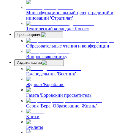
Многофункциональный центр традиций и
инноваций 'Стратилат'
Технический колледж «Логос»
Просвещение
Образовательные чтения и конференции
Вопрос священнику
Издательство
Еженедельник 'Вестник'
Журнал 'Кораблик'
Газета 'Боровский просветитель'
Серия 'Вера. Образование. Жизнь.'
Книги
Буклеты