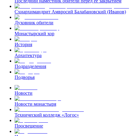
Последний наместник обители перед ее закрытием
Схиархимандрит Амвросий Балабановский (Иванов)
Духовник обители
Монастырский хор
История
Архитектура
Подразделения
Подворья
Новости
Новости монастыря
Технический колледж «Логос»
Просвещение