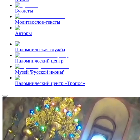
Буклеты
Молитвослов-тексты
Авторы
Паломническая служба
Паломнический центр
Музей 'Русской иконы'
Паломнический центр «Тропос»