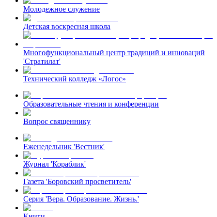
Молодежное служение
Детская воскресная школа
Многофункциональный центр традиций и инноваций
'Стратилат'
Технический колледж «Логос»
Образовательные чтения и конференции
Вопрос священнику
Еженедельник 'Вестник'
Журнал 'Кораблик'
Газета 'Боровский просветитель'
Серия 'Вера. Образование. Жизнь.'
Книги