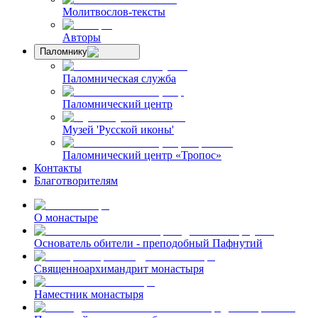
Молитвослов-тексты
Авторы
Паломнику
Паломническая служба
Паломнический центр
Музей 'Русской иконы'
Паломнический центр «Тропос»
Контакты
Благотворителям
О монастыре
Основатель обители - преподобный Пафнутий
Священноархимандрит монастыря
Наместник монастыря