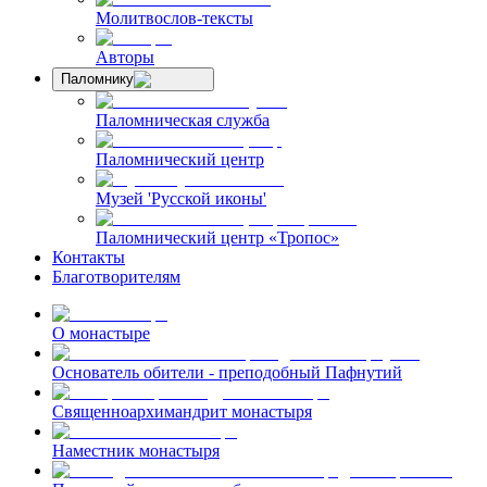
Молитвослов-тексты
Авторы
Паломнику
Паломническая служба
Паломнический центр
Музей 'Русской иконы'
Паломнический центр «Тропос»
Контакты
Благотворителям
О монастыре
Основатель обители - преподобный Пафнутий
Священноархимандрит монастыря
Наместник монастыря