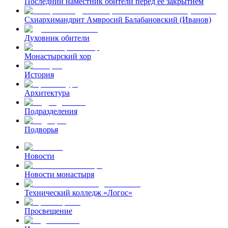
Последний наместник обители перед ее закрытием
Схиархимандрит Амвросий Балабановский (Иванов)
Духовник обители
Монастырский хор
История
Архитектура
Подразделения
Подворья
Новости
Новости монастыря
Технический колледж «Логос»
Просвещение