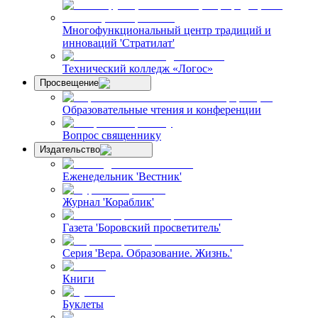
Многофункциональный центр традиций и
инноваций 'Стратилат'
Технический колледж «Логос»
Просвещение
Образовательные чтения и конференции
Вопрос священнику
Издательство
Еженедельник 'Вестник'
Журнал 'Кораблик'
Газета 'Боровский просветитель'
Серия 'Вера. Образование. Жизнь.'
Книги
Буклеты