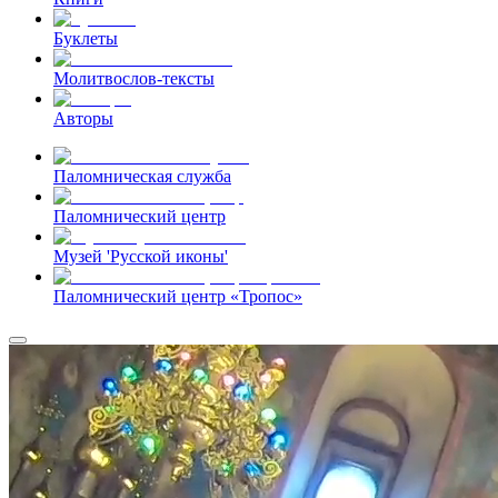
Буклеты
Молитвослов-тексты
Авторы
Паломническая служба
Паломнический центр
Музей 'Русской иконы'
Паломнический центр «Тропос»