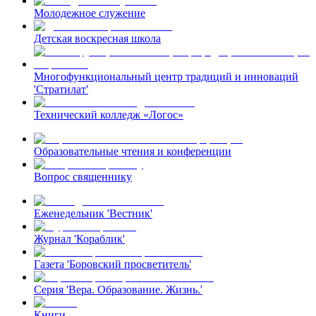
Молодежное служение
Детская воскресная школа
Многофункциональный центр традиций и инноваций
'Стратилат'
Технический колледж «Логос»
Образовательные чтения и конференции
Вопрос священнику
Еженедельник 'Вестник'
Журнал 'Кораблик'
Газета 'Боровский просветитель'
Серия 'Вера. Образование. Жизнь.'
Книги