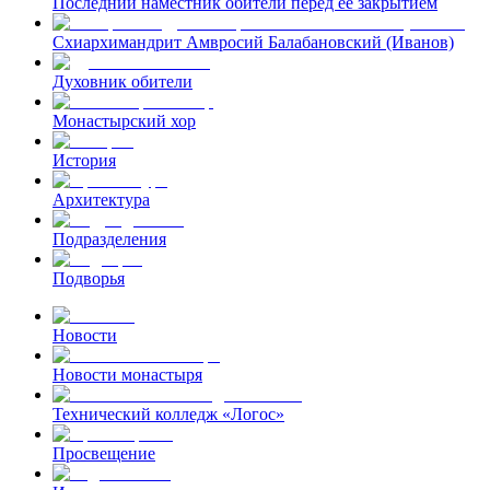
Последний наместник обители перед ее закрытием
Схиархимандрит Амвросий Балабановский (Иванов)
Духовник обители
Монастырский хор
История
Архитектура
Подразделения
Подворья
Новости
Новости монастыря
Технический колледж «Логос»
Просвещение