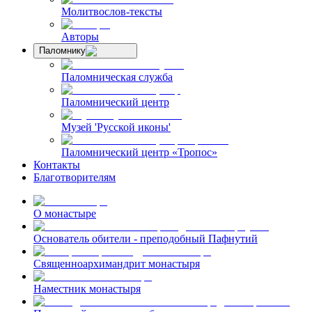
Молитвослов-тексты
Авторы
Паломнику
Паломническая служба
Паломнический центр
Музей 'Русской иконы'
Паломнический центр «Тропос»
Контакты
Благотворителям
О монастыре
Основатель обители - преподобный Пафнутий
Священноархимандрит монастыря
Наместник монастыря