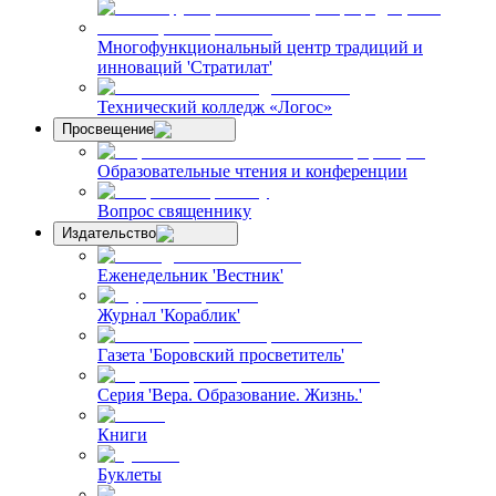
Многофункциональный центр традиций и
инноваций 'Стратилат'
Технический колледж «Логос»
Просвещение
Образовательные чтения и конференции
Вопрос священнику
Издательство
Еженедельник 'Вестник'
Журнал 'Кораблик'
Газета 'Боровский просветитель'
Серия 'Вера. Образование. Жизнь.'
Книги
Буклеты