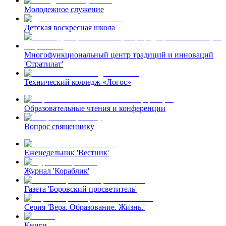
Молодежное служение
Детская воскресная школа
Многофункциональный центр традиций и инноваций
'Стратилат'
Технический колледж «Логос»
Образовательные чтения и конференции
Вопрос священнику
Еженедельник 'Вестник'
Журнал 'Кораблик'
Газета 'Боровский просветитель'
Серия 'Вера. Образование. Жизнь.'
Книги