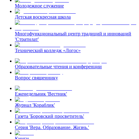
Молодежное служение
Детская воскресная школа
Многофункциональный центр традиций и инноваций
'Стратилат'
Технический колледж «Логос»
Образовательные чтения и конференции
Вопрос священнику
Еженедельник 'Вестник'
Журнал 'Кораблик'
Газета 'Боровский просветитель'
Серия 'Вера. Образование. Жизнь.'
Книги