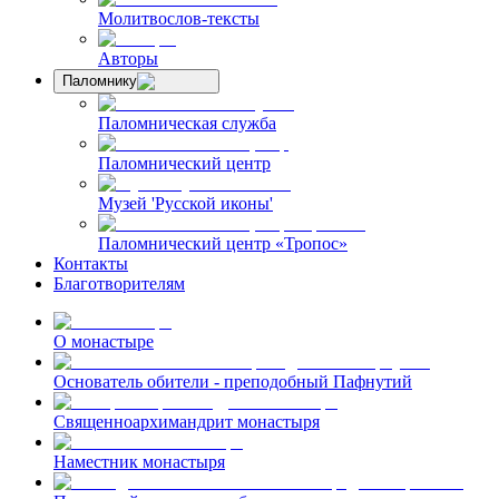
Молитвослов-тексты
Авторы
Паломнику
Паломническая служба
Паломнический центр
Музей 'Русской иконы'
Паломнический центр «Тропос»
Контакты
Благотворителям
О монастыре
Основатель обители - преподобный Пафнутий
Священноархимандрит монастыря
Наместник монастыря