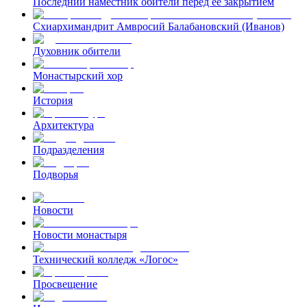
Последний наместник обители перед ее закрытием
Схиархимандрит Амвросий Балабановский (Иванов)
Духовник обители
Монастырский хор
История
Архитектура
Подразделения
Подворья
Новости
Новости монастыря
Технический колледж «Логос»
Просвещение