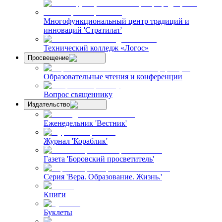
Многофункциональный центр традиций и
инноваций 'Стратилат'
Технический колледж «Логос»
Просвещение
Образовательные чтения и конференции
Вопрос священнику
Издательство
Еженедельник 'Вестник'
Журнал 'Кораблик'
Газета 'Боровский просветитель'
Серия 'Вера. Образование. Жизнь.'
Книги
Буклеты